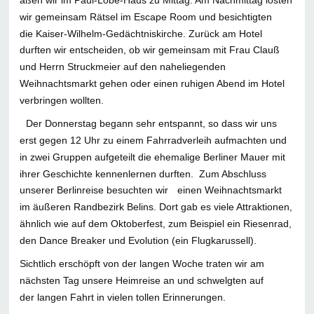
aßen wir im Paul-Löbe-Haus zu Mittag. Am Nachmittag lösten
wir gemeinsam Rätsel im Escape Room und besichtigten
die Kaiser-Wilhelm-Gedächtniskirche. Zurück am Hotel
durften wir entscheiden, ob wir gemeinsam mit Frau Clauß
und Herrn Struckmeier auf den naheliegenden
Weihnachtsmarkt gehen oder einen ruhigen Abend im Hotel
verbringen wollten.
Der Donnerstag begann sehr entspannt, so dass wir uns
erst gegen 12 Uhr zu einem Fahrradverleih aufmachten und
in zwei Gruppen aufgeteilt die ehemalige Berliner Mauer mit
ihrer Geschichte kennenlernen durften. Zum Abschluss
unserer Berlinreise besuchten wir einen Weihnachtsmarkt
im äußeren Randbezirk Belins. Dort gab es viele Attraktionen,
ähnlich wie auf dem Oktoberfest, zum Beispiel ein Riesenrad,
den Dance Breaker und Evolution (ein Flugkarussell).
Sichtlich erschöpft von der langen Woche traten wir am
nächsten Tag unsere Heimreise an und schwelgten auf
der langen Fahrt in vielen tollen Erinnerungen.