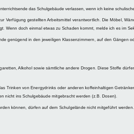
nterrichtsende das Schulgebäude verlassen, wenn ich keine schulisch
zur Verfügung gestellten Arbeitsmittel verantwortlich. Die Möbel, Wä
igt. Wenn doch einmal etwas zu Schaden kommt, melde ich es im Sekr
h finde genügend in den jeweiligen Klassenzimmern, auf den Gängen o
Zigaretten, Alkohol sowie sämtliche andere Drogen. Diese Stoffe dür
Trinken von Energydrinks oder anderen koffeinhaltigen Getränken
en nicht ins Schulgebäude mitgebracht werden (z.B. Dosen).
hrden können, dürfen auf dem Schulgelände nicht mitgeführt werden. 