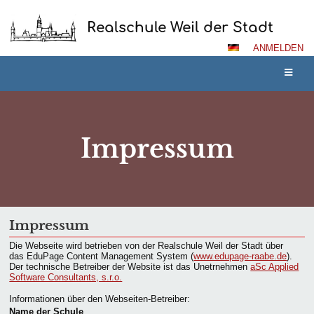
Realschule Weil der Stadt
ANMELDEN
Impressum
Impressum
Impressum
Die Webseite wird betrieben von der Realschule Weil der Stadt über
das EduPage Content Management System (
www.edupage-raabe.de
).
Der technische Betreiber der Website ist das Unetrnehmen
aSc Applied
Software Consultants, s.r.o.
Informationen über den Webseiten-Betreiber:
Name der Schule