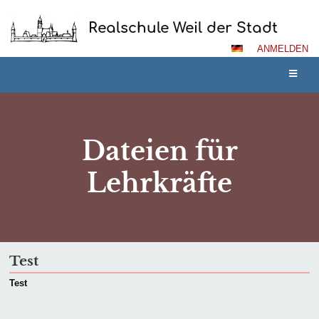
Realschule Weil der Stadt
ANMELDEN
Dateien für
Lehrkräfte
Dateien
Test
für
Test
Lehrkräfte