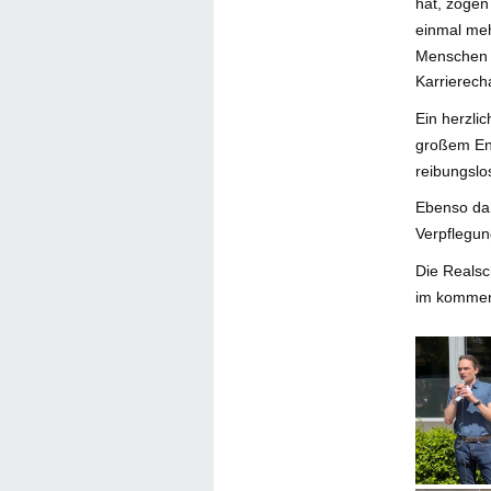
hat, zogen
einmal meh
Menschen 
Karrierech
Ein herzli
großem En
reibungslo
Ebenso da
Verpflegun
Die Realsch
im kommen