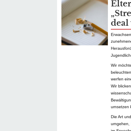
Elte
„Str
deal 
Erwachsene
zunehmend
Herausfor
Jugendlich
Wir möchte
beleuchten
werfen ein
Wir blicke
wissenscha
Bewältigung
umsetzen 
Die Art un
umgehen, 
im Erwachs