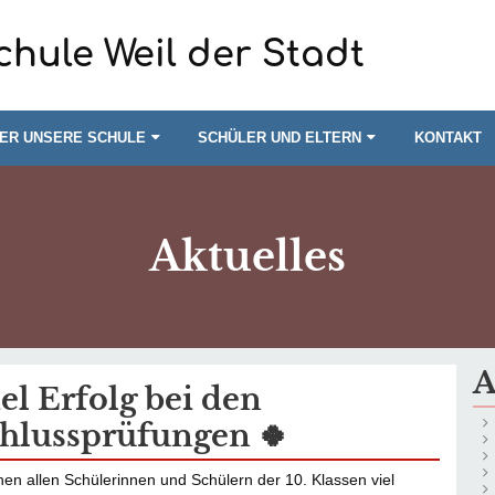
chule Weil der Stadt
ER UNSERE SCHULE
SCHÜLER UND ELTERN
KONTAKT
Aktuelles
A
iel Erfolg bei den
hlussprüfungen 🍀
en allen Schülerinnen und Schülern der 10. Klassen viel