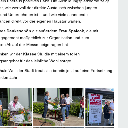
 ein überaus positives Fazit. Die Ausbildungsplatzbörse zeigt
r, wie wertvoll der direkte Austausch zwischen jungen
und Unternehmen ist – und wie viele spannende
ancen direkt vor der eigenen Haustür warten.
ches
Dankeschön
gilt außerdem
Frau Spaleck
, die mit
gagement maßgeblich zur Organisation und zum
sen Ablauf der Messe beigetragen hat.
nken wir der
Klasse 9b
, die mit einem tollen
gsangebot für das leibliche Wohl sorgte.
ule Weil der Stadt freut sich bereits jetzt auf eine Fortsetzung
den Jahr!