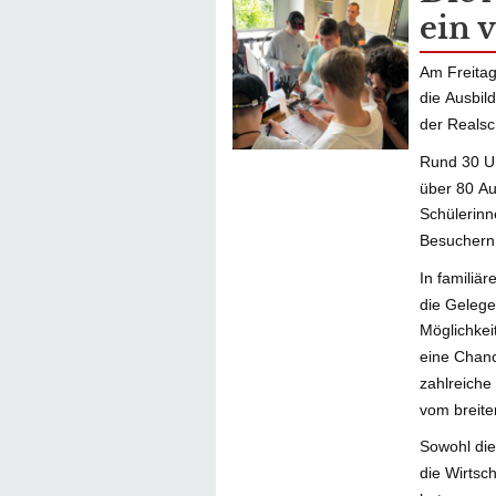
ein v
Am Freitag
die Ausbil
der Realsch
Rund 30 Un
über 80 A
Schülerinn
Besuchern
In familiä
die Gelege
Möglichkei
eine Chanc
zahlreiche
vom breite
Sowohl die
die Wirtsch