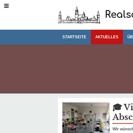
Reals
STARTSEITE
AKTUELLES
ÜB
Aktuelles
🎓 V
Absc
Wir wünsch